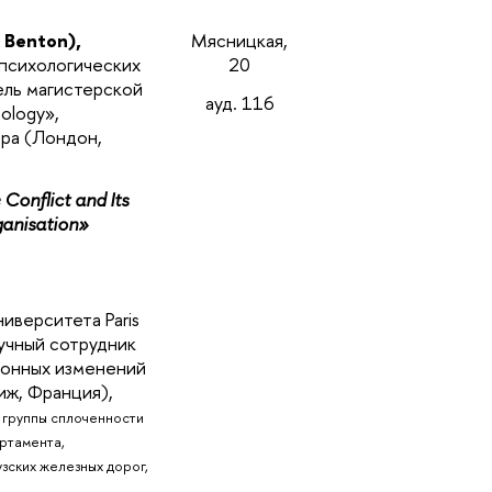
 Benton),
Мясницкая,
психологических
20
ель магистерской
ауд. 116
ology»,
ра (Лондон,
Conflict and Its
ganisation»
ниверситета Paris
учный сотрудник
ионных изменений
иж, Франция),
 группы сплоченности
ртамента,
зских железных дорог,