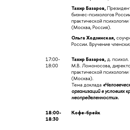
Тахир Базаров,
Президен
бизнес-психологов России
практической психологи
(Москва, Россия).
Ольга Ходзинская,
соучр
России. Вручение членски
17:00-
Тахир Базаров,
д. психол.
18:00
М.В. Ломоносова, директ
практической психологи
(Москва).
Тема доклада
«Человечес
организаций в условиях к
неопределенности».
18:00-
Кофе-брейк
18:30