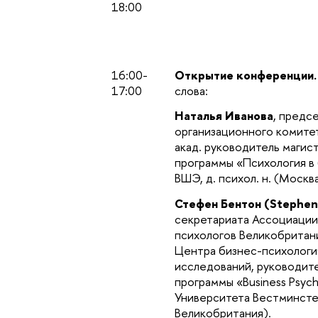
18:00
16:00-
Открытие конференции
17:00
слова:
Наталья Иванова
, предс
организационного комите
акад. руководитель магис
программы «Психология в
ВШЭ, д. психол. н. (Москв
Стефен Бентон (Stephen
секретариата Ассоциации
психологов Великобритан
Центра бизнес-психологи
исследований, руководит
программы «Business Psych
Университета Вестминсте
Великобритания).