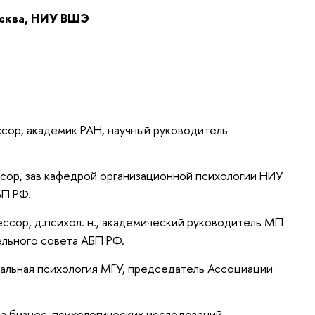
сква, НИУ ВШЭ
сор, академик РАН, научный руководитель
сор, зав кафедрой организационной психологии НИУ
БП РФ.
ессор, д.психол. н., академический руководитель МП
ельного совета АБП РФ.
иальная психология МГУ, председатель Ассоциации
а бизнес-психологических исследований,