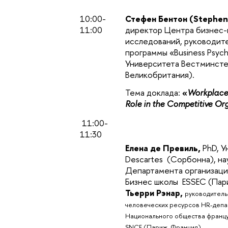
10:00-
Стефен Бентон (Stephen
11:00
директор Центра бизнес-
исследований, руководит
программы «Business Psych
Университета Вестминсте
Великобритания).
Тема доклада:
«
Workplace 
Role in the Competitive Or
11:00-
11:30
Елена де Превиль,
PhD, У
Descartes (Cорбонна), на
Департамента организац
Бизнес школы ESSEC (Пар
Тьерри Рэнар,
руководитель
человеческих ресурсов HR-депа
Национального общества францу
SNCF (Париж, Франция).