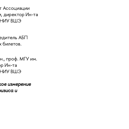
т Ассоциации
, директор Ин-та
и НИУ ВШЭ
едитель АБП
х билетов.
 н., проф. МГУ им.
ор Ин-та
и НИУ ВШЭ
кое измерение
ризиса и