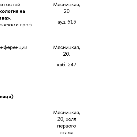
 и гостей
Мясницкая,
хология на
20
тва».
ауд. 513
ентон
и проф.
конференции
Мясницкая,
20.
каб. 247
тница)
Мясницкая,
20, холл
первого
этажа