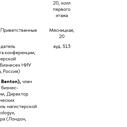
20, холл
первого
этажа
.
Приветственные
Мясницкая,
20
едатель
ауд. 513
та конференции,
терской
 бизнесе» НИУ
а, Россия)
 Benton),
член
 бизнес-
ии, Директор
ческих
ель магистерской
ology»,
ра (Лондон,