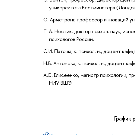
университета Вестминстера (Лондон
С. Армстронг, профессор инноваций ун
Т. А. Нестик, доктор психол. наук, ис
психологов России.
О.И. Патоша, к. психол. н., доцент ка
Н.В. Антонова, к. психол. н., доцент 
А.С. Елисеенко, магистр психологии, 
НИУ ВШЭ.
График 